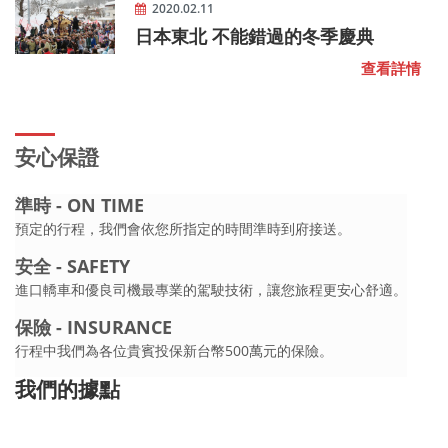
2020.02.11
日本東北 不能錯過的冬季慶典
查看詳情
安心保證
 ON TIME
準時 -
行程，我們會依您所指定的時間準時到府接送。
預定的
SAFETY
安全 - 
車和優良司機最專業的駕駛技術，讓您旅程更安心舒適。
進口轎
 INSURANCE
保險 -
們為各位貴賓投保新台幣500萬元的保險。
行程中我
我們的據點