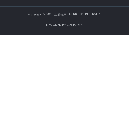
copyright © 2019 上鼎租車. All RIGHTS RESERVED.
DESIGNED BY
OZCHAMP
.